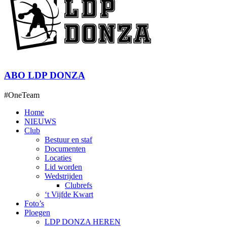
ABO LDP DONZA
#OneTeam
Home
NIEUWS
Club
Bestuur en staf
Documenten
Locaties
Lid worden
Wedstrijden
Clubrefs
‘t Vijfde Kwart
Foto’s
Ploegen
LDP DONZA HEREN