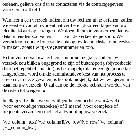
oefenen, gelieve ons dan te contacteren via de contactgegevens
voorzien in artikel 1.
Wanneer u een verzoek indient om uw rechten uit te oefenen, zullen
we eerst en vooral uw identiteit verifiëren door een kopie van uw
identiteitskaart op te vragen. We doen dit om te voorkomen dat uw
data in handen zou vallen van de verkeerde persoon. We
verzoeken u om de irrelevante data op uw identiteitskaart onleesbaar
te maken, zoals uw rijksregisternummer en foto.
Het uitvoeren van uw rechten is in principe gratis. Indien uw
verzoek zou blijken ongegrond te zijn of buitensporig (bijvoorbeeld
door het repetitief karakter), is het mogelijk dat er een gegronde kost
aangerekend word om de administratieve kost van het process te
coveren. In deze gevallen, is het ook mogelijk, dat we weigeren in te
gaan op uw verzoek. U zal dan op de hoogte gebracht worden van
de reden tot weigering.
In elk geval zullen we verwittigen in een periode van 4 weken
(voor eenvoudige verzoeken) of 3 maand (voor complexe of
frequente verzoeken) met het antwoord op uw verzoek.
[/vc_column_text][/vc_column][/vc_row][vc_row][vc_column]
[vc_column_text]