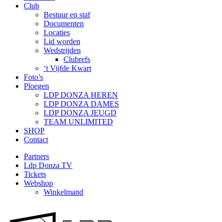
Club
Bestuur en staf
Documenten
Locaties
Lid worden
Wedstrijden
Clubrefs
‘t Vijfde Kwart
Foto’s
Ploegen
LDP DONZA HEREN
LDP DONZA DAMES
LDP DONZA JEUGD
TEAM UNLIMITED
SHOP
Contact
Partners
Ldp Donza TV
Tickets
Webshop
Winkelmand