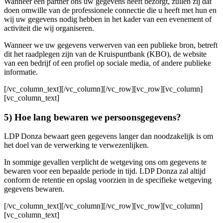
Wanneer een partner ons uw gegevens heeft bezorgt, zullen zij dat
doen omwille van de professionele connectie die u heeft met hun en
wij uw gegevens nodig hebben in het kader van een evenement of
activiteit die wij organiseren.
Wanneer we uw gegevens verwerven van een publieke bron, betreft
dit het raadplegen zijn van de Kruispuntbank (KBO), de website
van een bedrijf of een profiel op sociale media, of andere publieke
informatie.
[/vc_column_text][/vc_column][/vc_row][vc_row][vc_column]
[vc_column_text]
5) Hoe lang bewaren we persoonsgegevens?
LDP Donza bewaart geen gegevens langer dan noodzakelijk is om
het doel van de verwerking te verwezenlijken.
In sommige gevallen verplicht de wetgeving ons om gegevens te
bewaren voor een bepaalde periode in tijd. LDP Donza zal altijd
conform de retentie en opslag voorzien in de specifieke wetgeving
gegevens bewaren.
[/vc_column_text][/vc_column][/vc_row][vc_row][vc_column]
[vc_column_text]