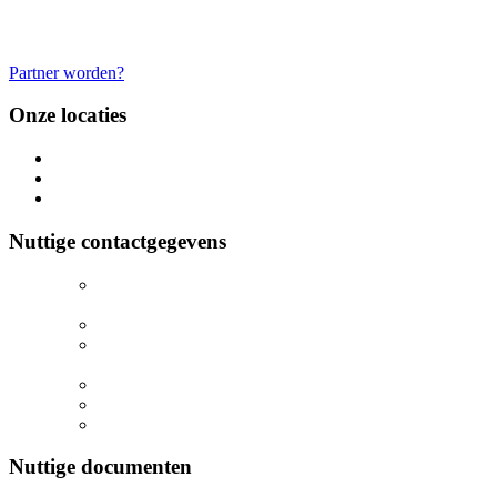
Partner worden?
Onze locaties
OCP De Pinte:
Polderbos 20, 9840 De Pinte
Palaestra Deinze
: Kastanjelaan 14, 9800 Deinze
Sporthal Nazareth
: Drapstraat, 9810 Nazareth
Nuttige contactgegevens
Secretariaat:
secretariaat@ldpdonza.be
Jeugdcoördinator
: nathalie@ldpdonza.be
Voorzitter:
voorzitter@ldpdonza.be
Algemene
info
: info@ldpdonza.be
Vertrouwenspersoon
: ombudsdienst@ldpdonza.be
Communicatie
: communicatie@ldpdonza.be
Nuttige documenten