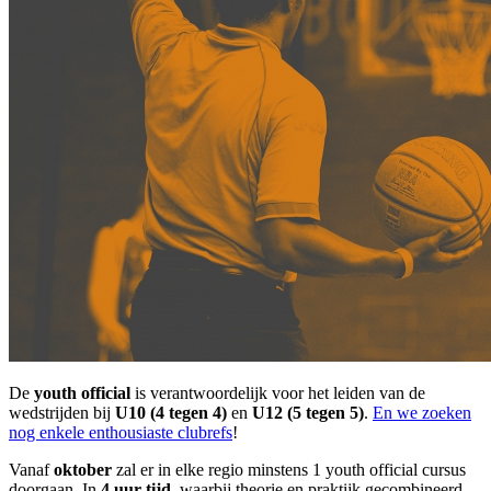
De
youth official
is verantwoordelijk voor het leiden van de
wedstrijden bij
U10 (4 tegen 4)
en
U12 (5 tegen 5)
.
En we zoeken
nog enkele enthousiaste clubrefs
!
Vanaf
oktober
zal er in elke regio minstens 1 youth official cursus
doorgaan. In
4 uur tijd
, waarbij theorie en praktijk gecombineerd