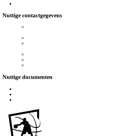
Sporthal Nazareth
: Drapstraat, 9810 Nazareth
Nuttige contactgegevens
Secretariaat:
secretariaat@ldpdonza.be
Jeugdcoördinator
: nathalie@ldpdonza.be
Voorzitter:
voorzitter@ldpdonza.be
Algemene
info
: info@ldpdonza.be
Vertrouwenspersoon
: ombudsdienst@ldpdonza.be
Communicatie
: communicatie@ldpdonza.be
Nuttige documenten
Aangifteformulier ongevallen
Procedure voor ongevallen
Handleiding DWF