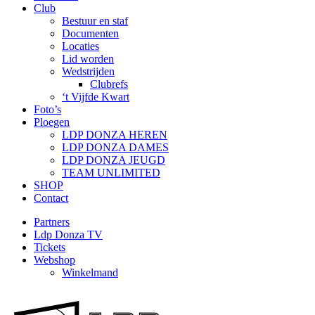
Club
Bestuur en staf
Documenten
Locaties
Lid worden
Wedstrijden
Clubrefs
‘t Vijfde Kwart
Foto’s
Ploegen
LDP DONZA HEREN
LDP DONZA DAMES
LDP DONZA JEUGD
TEAM UNLIMITED
SHOP
Contact
Partners
Ldp Donza TV
Tickets
Webshop
Winkelmand