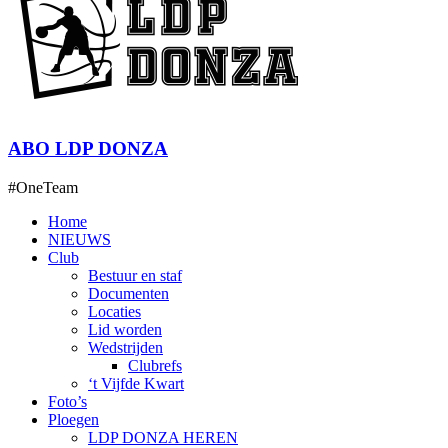
ABO LDP DONZA
#OneTeam
Home
NIEUWS
Club
Bestuur en staf
Documenten
Locaties
Lid worden
Wedstrijden
Clubrefs
‘t Vijfde Kwart
Foto’s
Ploegen
LDP DONZA HEREN